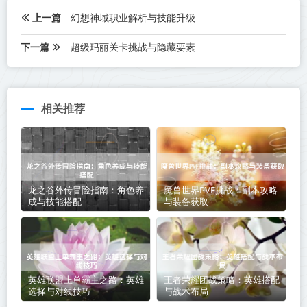
上一篇
幻想神域职业解析与技能升级
下一篇
超级玛丽关卡挑战与隐藏要素
相关推荐
龙之谷外传冒险指南：角色养
魔兽世界PVE挑战：副本攻略
成与技能搭配
与装备获取
英雄联盟上单霸主之路：英雄
王者荣耀团战策略：英雄搭配
选择与对线技巧
与战术布局