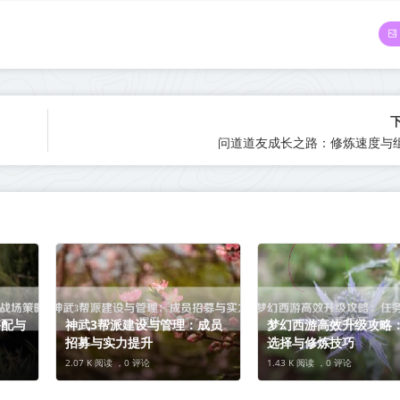
问道道友成长之路：修炼速度与
搭配与
神武3帮派建设与管理：成员
梦幻西游高效升级攻略
招募与实力提升
选择与修炼技巧
2.07 K 阅读 ，
0 评论
1.43 K 阅读 ，
0 评论