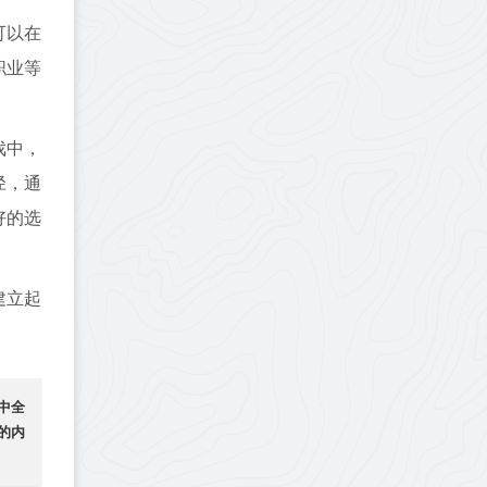
可以在
职业等
戏中，
径，通
好的选
建立起
中全
的内